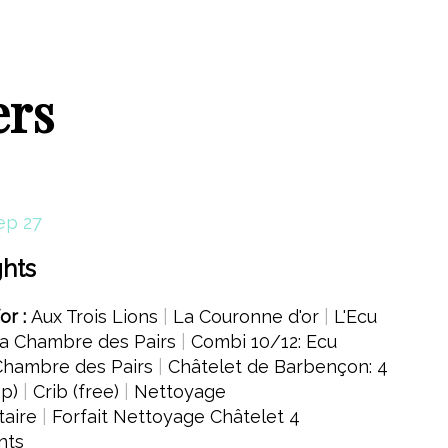
ers
ep 27
ghts
for :
Aux Trois Lions
|
La Couronne d'or
|
L'Ecu
a Chambre des Pairs
|
Combi 10/12: Ecu
Chambre des Pairs
|
Châtelet de Barbençon: 4
4p)
|
Crib (free)
|
Nettoyage
aire
|
Forfait Nettoyage Châtelet 4
nts