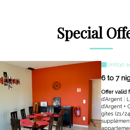
Special Off
Until
30 s
6 to 7 ni
Offer valid 
d'Argent
|
L
d'Argent + 
gites (21/2
supplément
apparteme