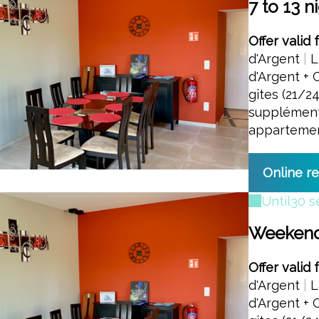
7 to 13 n
Offer valid 
d'Argent
|
L
d'Argent + 
gites (21/2
supplément
apparteme
Online r
Until
30 s
Weekend 
Offer valid 
d'Argent
|
L
d'Argent + 