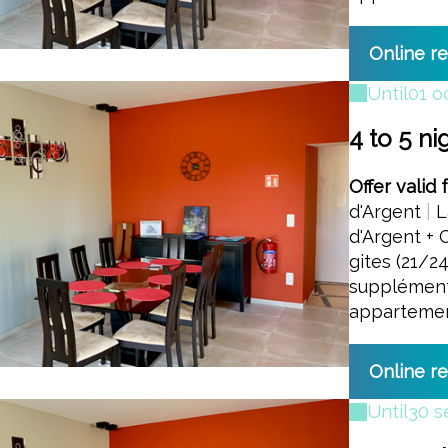
Online r
Until
01 o
4 to 5 ni
Offer valid 
d'Argent
|
L
d'Argent + 
gites (21/2
supplément
apparteme
Online r
Until
30 s