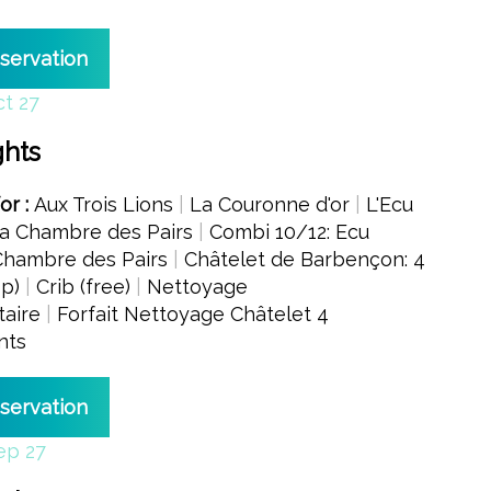
eservation
ct 27
ghts
for :
Aux Trois Lions
|
La Couronne d'or
|
L'Ecu
a Chambre des Pairs
|
Combi 10/12: Ecu
Chambre des Pairs
|
Châtelet de Barbençon: 4
4p)
|
Crib (free)
|
Nettoyage
aire
|
Forfait Nettoyage Châtelet 4
nts
eservation
ep 27