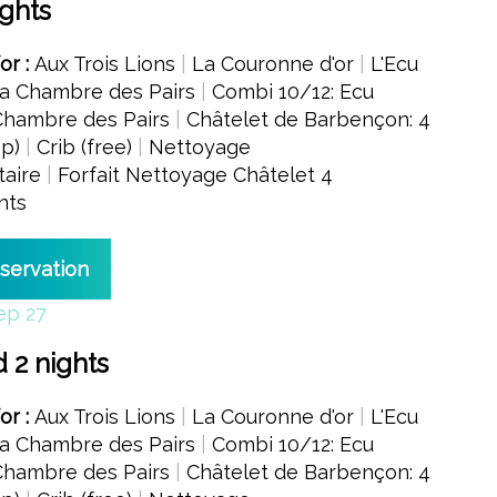
ights
for :
Aux Trois Lions
|
La Couronne d'or
|
L'Ecu
a Chambre des Pairs
|
Combi 10/12: Ecu
Chambre des Pairs
|
Châtelet de Barbençon: 4
4p)
|
Crib (free)
|
Nettoyage
aire
|
Forfait Nettoyage Châtelet 4
nts
eservation
ep 27
2 nights
for :
Aux Trois Lions
|
La Couronne d'or
|
L'Ecu
a Chambre des Pairs
|
Combi 10/12: Ecu
Chambre des Pairs
|
Châtelet de Barbençon: 4