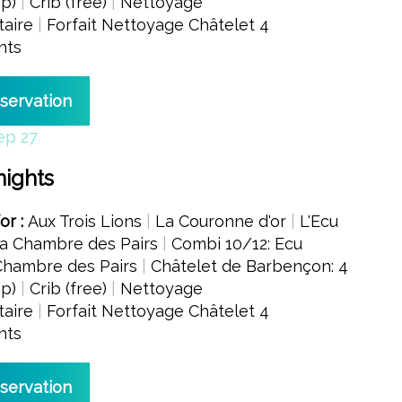
4p)
|
Crib (free)
|
Nettoyage
aire
|
Forfait Nettoyage Châtelet 4
nts
eservation
ep 27
nights
for :
Aux Trois Lions
|
La Couronne d'or
|
L'Ecu
a Chambre des Pairs
|
Combi 10/12: Ecu
Chambre des Pairs
|
Châtelet de Barbençon: 4
4p)
|
Crib (free)
|
Nettoyage
aire
|
Forfait Nettoyage Châtelet 4
nts
eservation