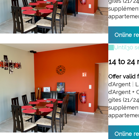
gites (21/2
supplément
apparteme
Online r
Until
30 s
14 to 24 
Offer valid 
d'Argent
|
L
d'Argent + 
gites (21/2
supplément
apparteme
Online r