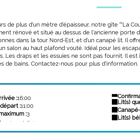
s de plus d'un mètre d'épaisseur, notre gîte ""La C
ent rénové et situé au dessus de l'ancienne porte d
nes dans la tour Nord-Est, et d'un canapé lit. Il off
un salon au haut plafond vouté. Idéal pour les escap
is. Les draps et les essuies ne sont pas fournit. Il es
ies de bains. Contactez-nous pour plus d'information.
Confirma
rivée :
16:00
Lit(s) qu
départ :
11:00
Canapé-li
maximum :
3
Lit(s) bé