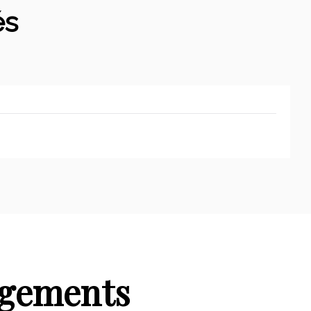
és
rgements